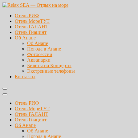
Перейти
к
Relax SEA — Отдых на море
Лучшие отели Анапы Витязево
Отель РИФ
содержимому
Отель МореТУТ
Отель ГАЛАНТ
Отель Гиацинт
Об Анапе
Об Анапе
Погода в Анапе
Фотосессии
Аквапарки
Билеты на Концерты
Экстренные телефоны
Контакты
Отель РИФ
Отель МореТУТ
Отель ГАЛАНТ
Отель Гиацинт
Об Анапе
Об Анапе
Погода в Анапе