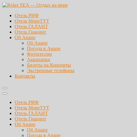
Перейти
к
Relax SEA — Отдых на море
Лучшие отели Анапы Витязево
Отель РИФ
содержимому
Отель МореТУТ
Отель ГАЛАНТ
Отель Гиацинт
Об Анапе
Об Анапе
Погода в Анапе
Фотосессии
Аквапарки
Билеты на Концерты
Экстренные телефоны
Контакты
Отель РИФ
Отель МореТУТ
Отель ГАЛАНТ
Отель Гиацинт
Об Анапе
Об Анапе
Погода в Анапе