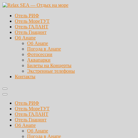
Перейти
к
Relax SEA — Отдых на море
Лучшие отели Анапы Витязево
Отель РИФ
содержимому
Отель МореТУТ
Отель ГАЛАНТ
Отель Гиацинт
Об Анапе
Об Анапе
Погода в Анапе
Фотосессии
Аквапарки
Билеты на Концерты
Экстренные телефоны
Контакты
Отель РИФ
Отель МореТУТ
Отель ГАЛАНТ
Отель Гиацинт
Об Анапе
Об Анапе
Погода в Анапе